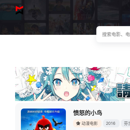
愤怒的小鸟
动漫电影
2016
芬