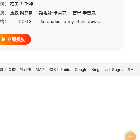
演：
杰夫·瓦斯特
·丁拉基
演：
詹森·阿克斯
/
比尔·哈德尔
/
斯坦娜·卡蒂克
/
托尼·海尔
/
/
吉米·辛普森
丹妮尔·布鲁克斯
/
吉第安·艾朵
/
吉莉恩·贝尔
/
卢·
/
情：
PG-13 An endless army of shadow demons bent on the destruction of all reality swarms over our wor
立即播放
屏
直播
排行榜
MAP
RSS
Baidu
Google
Bing
so
Sogou
SM