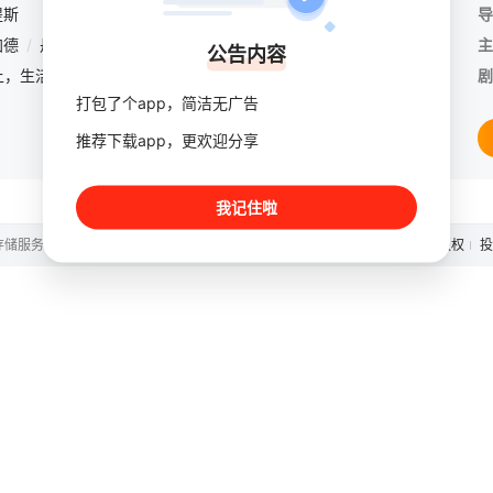
提斯
导
加德
/
丹尼·麦克布莱德
/
玛娅·鲁道夫
/
西恩·潘
/
凯特·麦克金农
/
彼特
主
公告内容
在一座与世隔绝的小岛上，生活着种类繁多且快乐无忧的小鸟。不过他们中间总有异类存在，比如离群索居的胖红（杰森·苏戴奇斯 Jason Sudeikis 配音），孤儿出身且有些另类的怪异容貌让他成为其他鸟儿
剧
打包了个app，简洁无广告
推荐下载app，更欢迎分享
我记住啦
存储服务。
关于
版权
投