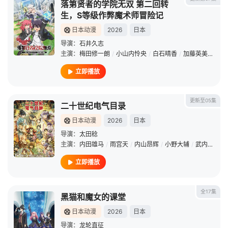
落第贤者的学院无双 第二回转
生，S等级作弊魔术师冒险记
日本动漫
2026
日本
导演：
石井久志
主演：
梅田修一朗
/
小山内怜央
/
白石晴香
/
加藤英美里
/
平
立即播放
更新至05集
二十世纪电气目录
日本动漫
2026
日本
导演：
太田稔
主演：
内田雄马
/
雨宫天
/
内山昂辉
/
小野大辅
/
武内骏辅
/
立即播放
全17集
黑猫和魔女的课堂
日本动漫
2026
日本
导演：
龙轮直征