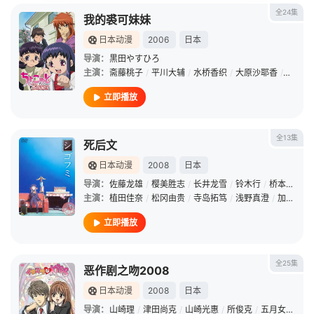
全24集
我的裘可妹妹
日本动漫
2006
日本
导演：
黒田やすひろ
主演：
斋藤桃子
/
平川大辅
/
水桥香织
/
大原沙耶香
/
森永理
立即播放
全13集
死后文
日本动漫
2008
日本
导演：
佐藤龙雄
/
樱美胜志
/
长井龙雪
/
铃木行
/
桥本敏一
/
主演：
植田佳奈
/
松冈由贵
/
寺岛拓笃
/
浅野真澄
/
加藤将之
立即播放
全25集
恶作剧之吻2008
日本动漫
2008
日本
导演：
山崎理
/
津田尚克
/
山崎光惠
/
所俊克
/
五月女有作
/