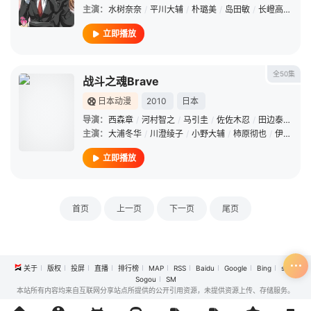
主演：
水树奈奈
/
平川大辅
/
朴璐美
/
岛田敏
/
长嶝高士
/
松
立即播放
全50集
战斗之魂Brave
日本动漫
2010
日本
导演：
西森章
/
河村智之
/
马引圭
/
佐佐木忍
/
田边泰裕
/
渡
主演：
大浦冬华
/
川澄绫子
/
小野大辅
/
柿原彻也
/
伊藤加奈惠
立即播放
首页
上一页
下一页
尾页
关于
版权
投屏
直播
排行榜
MAP
RSS
Baidu
Google
Bing
so
Sogou
SM
本站所有内容均来自互联网分享站点所提供的公开引用资源，未提供资源上传、存储服务。