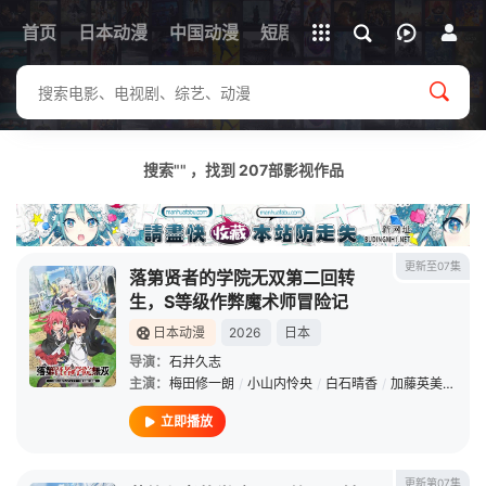
立即登录
首页
日本动漫
中国动漫
下载客户端
短剧
韩剧
日剧
动漫电
搜索"" ，找到
207
部影视作品
更新至07集
落第贤者的学院无双第二回转
生，S等级作弊魔术师冒险记
日本动漫
2026
日本
导演：
石井久志
主演：
梅田修一朗
/
小山内怜央
/
白石晴香
/
加藤英美里
/
平
立即播放
更新第07集