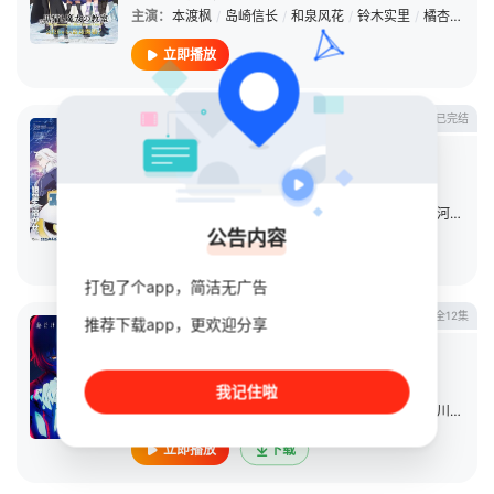
主演：
本渡枫
/
岛崎信长
/
和泉风花
/
铃木实里
/
橘杏咲
/
白
立即播放
已完结
冻结地球
日本动漫
2026
日本
导演：
境宗久
主演：
吉永拓斗
/
平川大辅
/
小清水亚美
/
田村好
/
河西健吾
公告内容
立即播放
打包了个app，简洁无广告
全12集
推荐下载app，更欢迎分享
我独自升级
日本动漫
2024
日本
韩国
导演：
中重俊祐
我记住啦
主演：
坂泰斗
/
中村源太
/
三川华月
/
上田丽奈
/
平川大辅
/
立即播放
下载