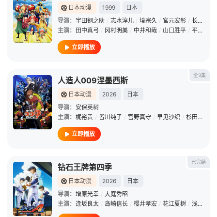
日本动漫
1999
日本
导演：
宇田钢之助
/
志水淳儿
/
境宗久
/
宮元宏彰
/
长峰达也
主演：
田中真弓
/
冈村明美
/
中井和哉
/
山口胜平
/
平田广明
立即播放
全3集
人造人009涅墨西斯
日本动漫
2026
日本
导演：
安保英树
主演：
梶裕贵
/
皆川纯子
/
宫野真守
/
早见沙织
/
杉田智和
/
立即播放
已完结
钻石王牌第四季
日本动漫
2026
日本
导演：
增原光幸
/
大庭秀昭
主演：
逢坂良太
/
岛崎信长
/
樱井孝宏
/
花江夏树
/
浅沼晋太郎