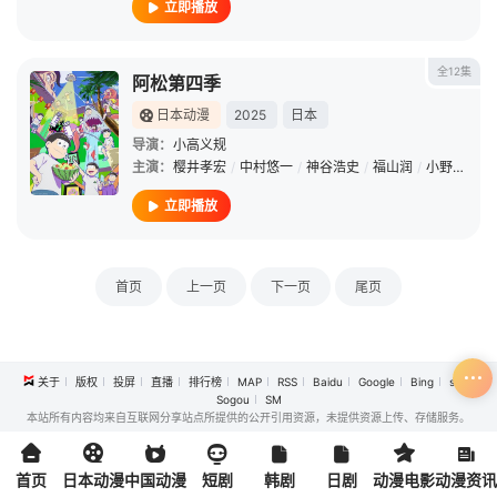
立即播放
全12集
阿松第四季
日本动漫
2025
日本
导演：
小高义规
主演：
樱井孝宏
/
中村悠一
/
神谷浩史
/
福山润
/
小野大辅
/
立即播放
首页
上一页
下一页
尾页
关于
版权
投屏
直播
排行榜
MAP
RSS
Baidu
Google
Bing
so
Sogou
SM
本站所有内容均来自互联网分享站点所提供的公开引用资源，未提供资源上传、存储服务。
首页
日本动漫
中国动漫
短剧
韩剧
日剧
动漫电影
动漫资讯