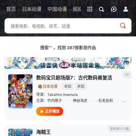
立即登录
首页
日本动漫
中国动漫
下载客户端
短剧
韩剧
日剧
动漫电
搜索"" ，找到
387
部影视作品
HD
数码宝贝剧场版7：古代数码兽复活
日本动漫
未知
未知
导演：
Takahiro Imamura
主演：
竹内顺子
/
/
/
神谷浩史
/
/
/
石毛佐和
/
/
/
天田真
立即播放
更新第1172集
海贼王