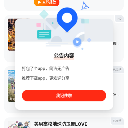
立即播放
HD
进击的巨人最终季完结篇前篇
日本动漫
2023
日本
导演：
未知
主演：
梶裕贵
/
石川由依
/
井上麻里奈
/
神谷浩史
/
细谷佳正
立即播放
公告内容
打包了个app，简洁无广告
已完结
公主骑士是蛮族的新娘
推荐下载app，更欢迎分享
日本动漫
2026
日本
导演：
田中孝行
主演：
铃代纱弓
/
猪股慧士
/
菱川花菜
/
丰崎爱生
/
富田美忧
我记住啦
立即播放
已完结
美男高校地球防卫部LOVE