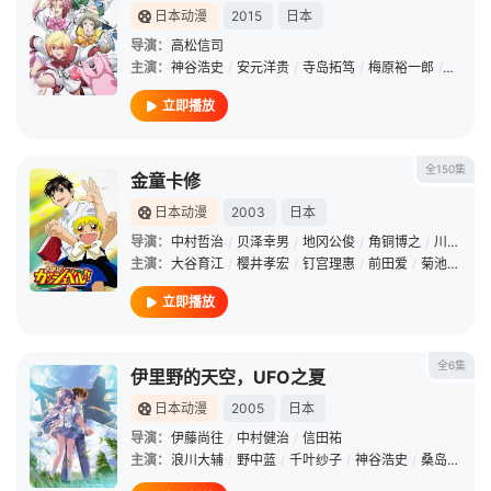
日本动漫
2015
日本
导演：
高松信司
主演：
神谷浩史
/
安元洋贵
/
寺岛拓笃
/
梅原裕一郎
/
西山宏
立即播放
全150集
金童卡修
日本动漫
2003
日本
导演：
中村哲治
/
贝泽幸男
/
地冈公俊
/
角铜博之
/
川田武范
主演：
大谷育江
/
樱井孝宏
/
钉宫理惠
/
前田爱
/
菊池正美
/
立即播放
全6集
伊里野的天空，UFO之夏
日本动漫
2005
日本
导演：
伊藤尚往
/
中村健治
/
信田祐
主演：
浪川大辅
/
野中蓝
/
千叶纱子
/
神谷浩史
/
桑岛法子
/