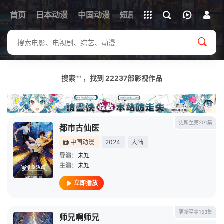
立即登录
首页
日本动漫
中国动漫
下载客户端
短剧
韩剧
日剧
动漫电
搜索"" ，找到
22237
部影视作品
更新至第201集
都市古仙医
中国动漫
2024
大陆
导演：
未知
主演：
未知
立即播放
更新至第153集
师兄啊师兄