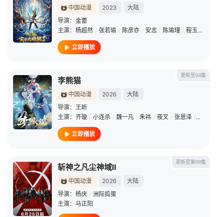
中国动漫
2023
大陆
导演：
金蕾
主演：
杨超然
/
张若瑜
/
陈彦亦
/
安志
/
陈瑜瑾
/
程玉珠
/
丁
立即播放
更新至04集
李熊猫
中国动漫
2026
大陆
导演：
王昕
主演：
齐璇
/
小连杀
/
魏一凡
/
朱祎
/
夜叉
/
张恩泽
/
路扬
/
立即播放
更新至第09集
斩神之凡尘神域Ⅱ
中国动漫
2026
大陆
导演：
杨庆
/
洲际捣蛋
主演：
马正阳