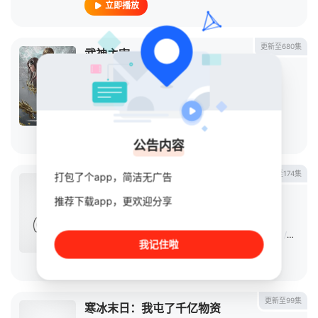
立即播放
更新至680集
武神主宰
中国动漫
2020
大陆
导演：
老鹰
主演：
许子尧
/
唐泽宗
/
陈帅
/
吴凡
/
孙科
立即播放
公告内容
更新至174集
打包了个app，简洁无广告
遮天
推荐下载app，更欢迎分享
中国动漫
2023
大陆
导演：
赵侠
主演：
徐翔
/
赵乾景
/
吴磊
/
张若瑜
/
张欣
/
王肖兵
/
韩娇娇
我记住啦
立即播放
更新至99集
寒冰末日：我屯了千亿物资