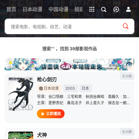
立即登录
首页
日本动漫
中国动漫
下载客户端
短剧
韩剧
日剧
动漫电
搜索"" ，找到
39
部影视作品
全26集
枪心剑刃
日本动漫
2005
日本
导演：
谷口悟朗
/
三宅和男
/
秋田谷典昭
/
斋藤久
/
加藤显
/
主演：
星野贵纪
/
桑岛法子
/
井上喜久子
/
保志总一朗
/
樱井
立即播放
全26集
犬神