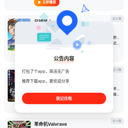
立即播放
全37集
足球骑士
日本动漫
2012
日本
导演：
小仓宏文
/
佐佐木忍
/
关田修
/
绵田慎也
/
又野弘道
/
主演：
三瓶由布子
/
福山润
/
伊藤静
/
石田彰
/
子安武人
/
平
立即播放
公告内容
全12集
打包了个app，简洁无广告
七合圣石战记
推荐下载app，更欢迎分享
日本动漫
2011
日本
导演：
大桥誉志光
/
五月女浩一朗
/
三宅和男
/
林直孝
/
信田
主演：
寺岛拓笃
/
中岛爱
/
入野自由
/
冈本信彦
/
伊藤加奈惠
我记住啦
立即播放
全12集
革命机Valvrave