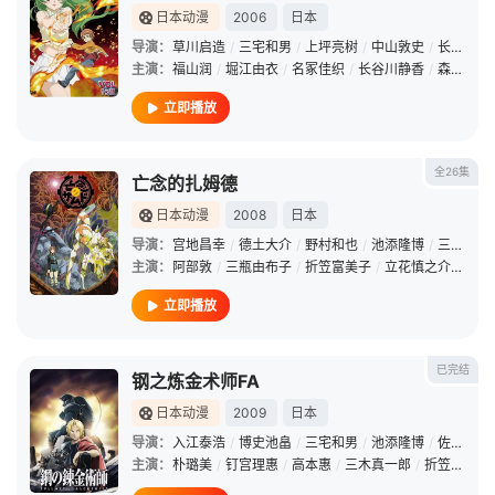
日本动漫
2006
日本
导演：
草川启造
/
三宅和男
/
上坪亮树
/
中山敦史
/
长冈义孝
主演：
福山润
/
堀江由衣
/
名冢佳织
/
长谷川静香
/
森永理科
立即播放
全26集
亡念的扎姆德
日本动漫
2008
日本
导演：
宫地昌幸
/
德土大介
/
野村和也
/
池添隆博
/
三宅和男
主演：
阿部敦
/
三瓶由布子
/
折笠富美子
/
立花慎之介
/
石冢
立即播放
已完结
钢之炼金术师FA
日本动漫
2009
日本
导演：
入江泰浩
/
博史池畠
/
三宅和男
/
池添隆博
/
佐藤育郎
主演：
朴璐美
/
钉宫理惠
/
高本惠
/
三木真一郎
/
折笠富美子