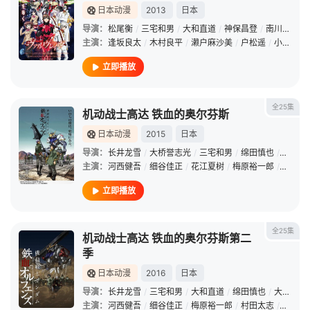
日本动漫
2013
日本
导演：
松尾衡
/
三宅和男
/
大和直道
/
神保昌登
/
南川达马
/
主演：
逢坂良太
/
木村良平
/
濑户麻沙美
/
户松遥
/
小野友树
立即播放
全25集
机动战士高达 铁血的奥尔芬斯
日本动漫
2015
日本
导演：
长井龙雪
/
大桥誉志光
/
三宅和男
/
绵田慎也
/
大和直
主演：
河西健吾
/
细谷佳正
/
花江夏树
/
梅原裕一郎
/
内匠靖
立即播放
全25集
机动战士高达 铁血的奥尔芬斯第二
季
日本动漫
2016
日本
导演：
长井龙雪
/
三宅和男
/
大和直道
/
绵田慎也
/
大久保朋
主演：
河西健吾
/
细谷佳正
/
梅原裕一郎
/
村田太志
/
齐藤壮