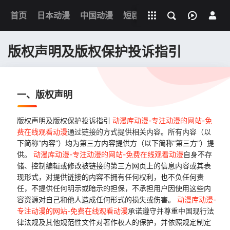
立即登录
首页
日本动漫
中国动漫
下载客户端
短剧
韩剧
日剧
动漫电
版权声明及版权保护投诉指引
一、版权声明
版权声明及版权保护投诉指引
动漫库动漫-专注动漫的网站-免
费在线观看动漫
通过链接的方式提供相关内容。所有内容（以
下简称“内容”）均为第三方内容提供方（以下简称“第三方”）提
供。
动漫库动漫-专注动漫的网站-免费在线观看动漫
自身不存
储、控制编辑或修改被链接的第三方网页上的信息内容或其表
现形式，对提供链接的内容不拥有任何权利，也不负任何责
任，不提供任何明示或暗示的担保，不承担用户因使用这些内
容资源对自己和他人造成任何形式的损失或伤害。
动漫库动漫-
专注动漫的网站-免费在线观看动漫
承诺遵守并尊重中国现行法
律法规及其他规范性文件对著作权人的保护，并依照规定制定