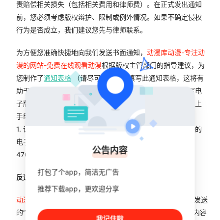
责赔偿相关损失（包括相关费用和律师费）。在正式发出通知
前，您必须考虑版权辩护、限制或例外情况。如果不确定侵权
行为是否成立，我们建议您先与律师联系。
为方便您准确快捷地向我们发送书面通知，
动漫库动漫-专注动
漫的网站-免费在线观看动漫
根据版权主管部门的指导建议，为
您制作了
通知表格
（请尽可能详细地填写此通知表格，这将有
助于我们尽快作出回复）。请您根据表格的要求及指引填写电
子版权利通知，并将生成的纸面文件加盖印章（公司）或摁上
手印（个人）按照如下方式与我们取得联系：
1. 请将电子版权利通知，及加盖印章或摁上手印的纸面文件的
电子扫描文档（彩色）发送至我们的联系邮箱：
公告内容
470688047@qq.com
；
打包了个app，简洁无广告
反通知：
推荐下载app，更欢迎分享
动漫库动漫-专注动漫的网站-免费在线观看动漫
根据权利人发送
的“权利通知”断开相关内容的链接的，被断开链接的网站或内容
我记住啦