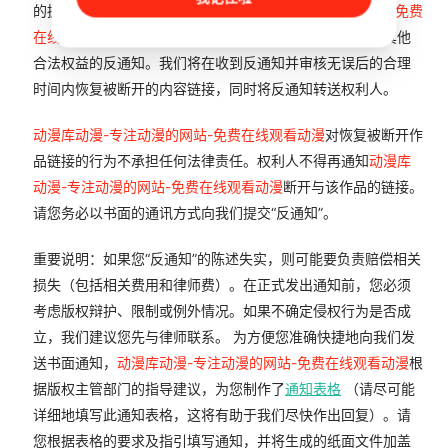
的拥有者或管理员可以依法向
动漫库动漫-专注动漫的网站-免费
在线观看动漫
发出关于被断开链接的内容不侵犯著作权或其他
合法权益的反通知。我们将在收到反通知并审核无误后的合理
时间内恢复被断开的内容链接，同时将反通知转送权利人。
动漫库动漫-专注动漫的网站-免费在线观看动漫
对恢复被断开作
品链接的行为不承担任何法律责任。权利人不得再通知
动漫库
动漫-专注动漫的网站-免费在线观看动漫
断开与该作品的链接。
请您务必以书面的通讯方式向我们提交“反通知”。
重要说明：如果您“反通知”的陈述失实，则可能要负责赔偿相关
损失（包括相关费用和律师费）。在正式发出通知前，您必须
考虑版权辩护、限制或例外情况。如果不确定侵权行为是否成
立，我们建议您先与律师联系。 为方便您准确快捷地向我们发
送书面通知，
动漫库动漫-专注动漫的网站-免费在线观看动漫
根
据版权主管部门的指导建议，为您制作了
通知表格
（请尽可能
详细地填写此通知表格，这将有助于我们尽快作出回复）。请
您根据表格的要求及指引填写通知，并将生成的纸面文件加盖