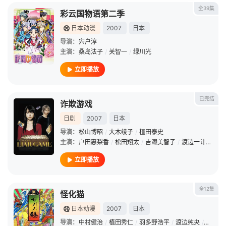
全39集
彩云国物语第二季
日本动漫
2007
日本
导演：
宍户淳
主演：
桑岛法子
/
关智一
/
绿川光
立即播放
已完结
诈欺游戏
日剧
2007
日本
导演：
松山博昭
/
大木绫子
/
植田泰史
主演：
户田惠梨香
/
松田翔太
/
吉濑美智子
/
渡边一计
/
北村
立即播放
全12集
怪化猫
日本动漫
2007
日本
导演：
中村健治
/
植田秀仁
/
羽多野浩平
/
渡边纯央
/
松本佳