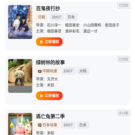
已完结
百鬼夜行抄
日剧
2007
日本
导演：
石川淳一
/
植田泰史
/
小山田雅和
/
星田良子
主演：
细田善彦
/
酒井彩名
/
渡边一计
立即播放
已完结
绿树林的故事
中国动漫
2007
大陆
导演：
文济大
主演：
未知
立即播放
全13集
逃亡兔第二季
日本动漫
2007
日本
导演：
未知