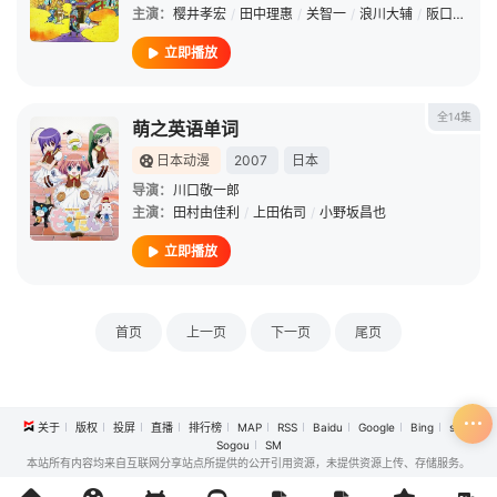
主演：
樱井孝宏
/
田中理惠
/
关智一
/
浪川大辅
/
阪口大助
/
立即播放
全14集
萌之英语单词
日本动漫
2007
日本
导演：
川口敬一郎
主演：
田村由佳利
/
上田佑司
/
小野坂昌也
立即播放
首页
上一页
下一页
尾页
关于
版权
投屏
直播
排行榜
MAP
RSS
Baidu
Google
Bing
so
Sogou
SM
本站所有内容均来自互联网分享站点所提供的公开引用资源，未提供资源上传、存储服务。