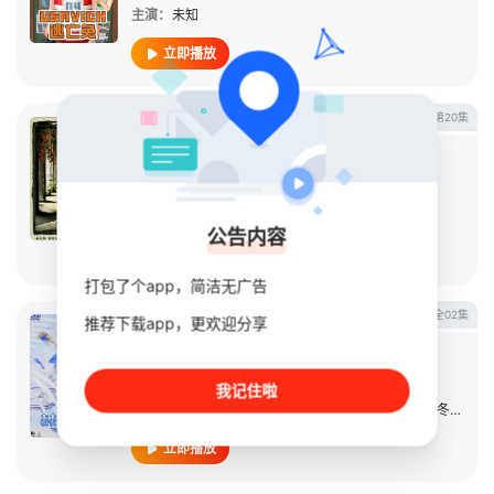
主演：
未知
立即播放
更新第20集
放羊的星星
短剧
2007
台湾
导演：
陈铭章
主演：
林志颖
/
刘荷娜
/
立威廉
/
李威
/
洪小铃
公告内容
立即播放
打包了个app，简洁无广告
全02集
推荐下载app，更欢迎分享
我的女神 - 战斗之翼
日本动漫
2007
日本
导演：
合田浩章
我记住啦
主演：
菊池正美
/
井上喜久子
/
佐久间丽
/
久川绫
/
冬马由美
立即播放