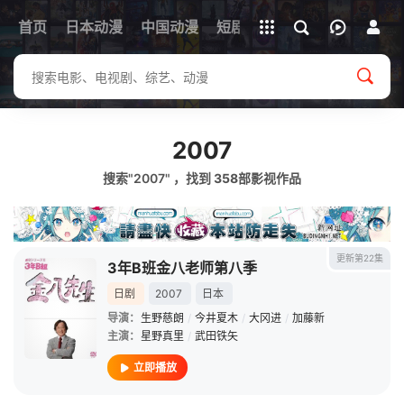
立即登录
首页
日本动漫
中国动漫
下载客户端
短剧
韩剧
日剧
动漫电
2007
搜索"2007" ，找到
358
部影视作品
更新第22集
3年B班金八老师第八季
日剧
2007
日本
导演：
生野慈朗
/
今井夏木
/
大冈进
/
加藤新
主演：
星野真里
/
武田铁矢
立即播放