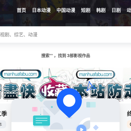
首页
日本动漫
中国动漫
短剧
韩剧
日剧
搜索"" ，找到
3
部影视作品
已完结
二季
本