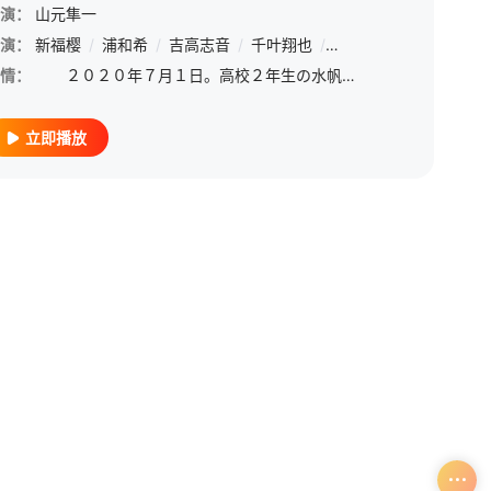
演：
山元隼一
冢佳织
演：
新福樱
/
风间万裕子
/
浦和希
/
吉高志音
/
千叶翔也
/
猪股慧士
/
上村祐翔
/
情：
２０２０年７月１日。高校２年生の水帆は、最悪な１７歳の誕生日を迎えていた。 憧れの先輩に近づくチャンスはなくなるし、親には誕生日をすっかり忘れられているし……。 しかも未知の感染症の流行で、部
立即播放
冢佳织