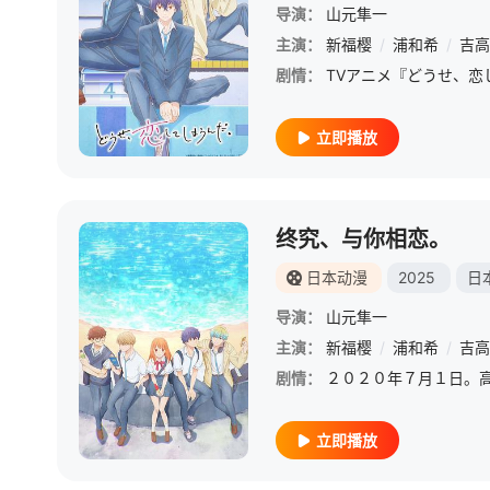
导演：
山元隼一
主演：
新福樱
/
浦和希
/
吉高
剧情：
立即播放
终究、与你相恋。
日本动漫
2025
日
导演：
山元隼一
主演：
新福樱
/
浦和希
/
吉高
剧情：
立即播放