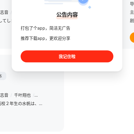
导
志音
/
千叶翔也
/
猪股慧士
/
上村祐翔
/
田所梓
/
梅原裕一郎
/
名
主
公告内容
TVアニメ『どうせ、恋してしまうんだ。』Season2の制作決定！
剧
打包了个app，简洁无广告
推荐下载app，更欢迎分享
我记住啦
更新第12集
本
志音
/
千叶翔也
/
猪股慧士
/
上村祐翔
/
田所梓
/
梅原裕一郎
/
名
２０２０年７月１日。高校２年生の水帆は、最悪な１７歳の誕生日を迎えていた。 憧れの先輩に近づくチャンスはなくなるし、親には誕生日をすっかり忘れられているし……。 しかも未知の感染症の流行で、部