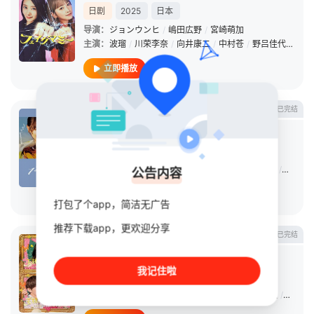
日剧
2025
日本
导演：
ジョンウンヒ
/
嶋田広野
/
宮崎萌加
主演：
波瑠
/
川荣李奈
/
向井康二
/
中村苍
/
野吕佳代
/
池村
立即播放
已完结
18/40~两个人的梦想与恋爱~
日剧
2023
日本
导演：
福田亮介
/
松木彩
/
宮崎萌加
主演：
福原遥
/
深田恭子
/
铃鹿央士
/
Oji
/
Suzuka
/
上杉柊
公告内容
立即播放
打包了个app，简洁无广告
推荐下载app，更欢迎分享
已完结
献给国王的无名指
日剧
2023
日本
我记住啦
导演：
坪井敏雄
/
泉正英
/
宮崎萌加
主演：
桥本环奈
/
山田凉介
/
松岛菜菜子
/
坂东龙汰
/
长尾谦