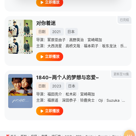
立即播放
已完结
对你着迷
日剧
2021
日本
导演：
冢原亚由子
/
高野英治
/
宮崎萌加
主演：
大西流星
/
高桥文哉
/
福本莉子
/
坂东龙汰
/
乐驱
/
前
立即播放
更新至10集
1840~两个人的梦想与恋爱~
日剧
2023
日本
导演：
福田亮介
/
松木彩
/
宮崎萌加
主演：
福原遥
/
深田恭子
/
铃鹿央士
/
Oji
/
Suzuka
/
上杉柊
立即播放