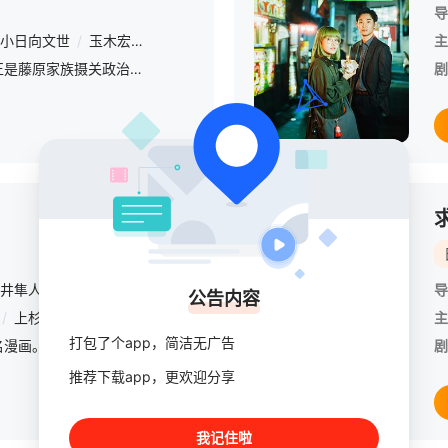
导
小日向文世
/
玉木宏
/
松田翔太
/
藤木直人
/
三上博史
/
井浦新
/
主
十二世纪的日本，正是藤原家族摄关政治的时代。自幼拥有不凡志向的平清盛，是白河法皇私生子平忠盛（中井贵一 饰）的儿子。虽然当时武士的身份低下，被贵族们所轻贱，但他和毕生的对手源义朝切磋砥砺
剧
已完结
井隼人
导
公告内容
/
上杉柊平
/
木龙麻生
/
三上博史
/
山田孝之
/
鸣海唯
/
滨田龙臣
主
/
打包了个app，简洁无广告
该剧改编自岩明均的同名漫画。讲述一名虚幌度日的佛系大学生南丸洋二（细田佳央太 饰），意外发现自己拥有一个看似无用武之地的超能力 — 他可以在任何物体上“穿洞”。南丸洋二的朋友们总亲切地称呼人畜无害的他
剧
推荐下载app，更欢迎分享
我记住啦