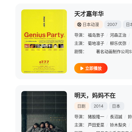
天才嘉年华
日本动漫
2007
日
导演：
福岛敦子
/
河森正治
/
主演：
菊地凛子
/
柳乐优弥
/
剧情：
立即播放
明天，妈妈不在
日剧
2014
日本
导演：
猪股隆一
/
長沼誠
/
鈴
主演：
芦田爱菜
/
铃木梨央
/