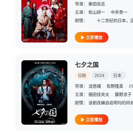
导演：
柴田岳志
主演：
松山研一
/
中井贵一
/
剧情：
立即播放
七夕之国
日剧
2024
日本
导演：
泷悠辅
/
佐野隆英
/
川
主演：
细田佳央太
/
藤野凉子
剧情：
立即播放