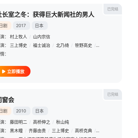
已完结
社长室之冬：获得巨大新闻社的男人
日剧
2017
日本
演：
村上牧人
/
山内宗信
演：
三上博史
/
福士诚治
/
北乃绮
/
笹野高史
/
岸部一德
/
小市慢
情：
立即播放
已完结
同窗会
日剧
2010
日本
演：
藤田明二
/
高桥伸之
/
秋山纯
演：
/
五十岚阳向
黑木瞳
/
/
齐藤由贵
城田优
/
/
酒井美纪
三上博史
/
/
铃木砂羽
高桥克典
/
/
三上博史
吹越满
/
六角精儿
/