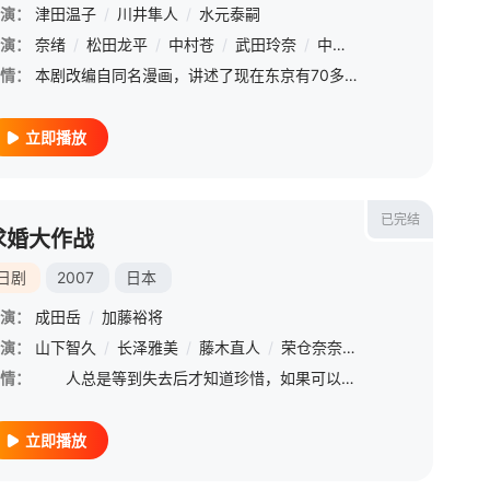
演：
津田温子
/
川井隼人
/
水元泰嗣
演：
国村隼
奈绪
/
山本耕史
/
松田龙平
/
阿部贞夫
/
中村苍
/
中村梅雀
/
武田玲奈
/
上川隆也
/
中川大辅
/
塔克·藤本
/
弦濑聪一
/
大
/
情：
本剧改编自同名漫画，讲述了现在东京有70多万在日外国人，在不同语言、饮食、文化并存的“沙拉碗”大都市中，绿色头发的国际搜查警察鸿田麻里（奈绪 饰）和有悲伤过去的中文译员有木野了（松田龙平 饰）这对搭档
立即播放
已完结
求婚大作战
日剧
2007
日本
演：
成田岳
/
加藤裕将
演：
西畑澪花
山下智久
/
深水元基
/
长泽雅美
/
伊武雅刀
/
藤木直人
/
荣仓奈奈
/
平冈祐太
/
滨田
情：
人总是等到失去后才知道珍惜，如果可以从头来过，是否就可以弥补缺憾，达成心愿？ 岩瀬健（山下智久饰）和吉田礼（長澤まさみ饰）是从小学就在一起玩的青梅竹马，明明对彼此都心存好感，就只差说出“喜欢”二
立即播放