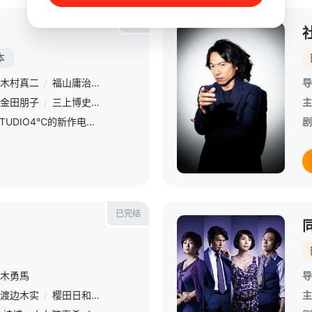
HD
本
木村真二
/
福山庸治
/
二村秀树
/
汤浅政明
/
渡边信一郎
导
金田朋子
/
三上博史
/
山口智充
主
著名动画制作公司STUDIO4℃的新作电影《GENIUS PARTY》，日前决定公映日为7月7日，放映剧场被安排在Cine Libre池袋、涩谷Cine Amuse等，日本全国依次预定展开。 《G
剧
已完结
木勇馬
导
渡边木实
/
樱田日和
/
三浦翔平
/
木村文乃
/
大后寿寿花
/
藤本哉汰
主