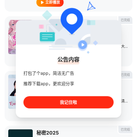
立即播放
已完结
稍微有点纷争的话我很乐意！
日剧
2023
日本
导演：
高桥朋广
/
八重樫風雅
/
渡邉裕也
主演：
矢作穗香
/
犬饲贵丈
/
北野日奈子
/
鸣海唯
/
大谷麻衣
立即播放
公告内容
打包了个app，简洁无广告
已完结
Eye Love You
推荐下载app，更欢迎分享
日剧
2024
日本
导演：
冈本伸吾
/
福田亮介
/
加藤亚季子
主演：
二阶堂富美
/
蔡钟协
/
中川大志
/
山下美月
/
清水寻也
我记住啦
立即播放
已完结
秘密2025