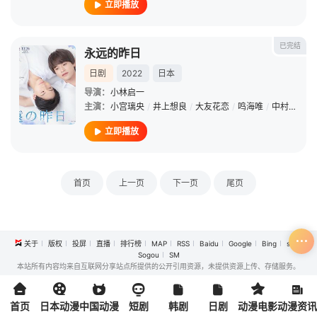
立即播放
已完结
永远的昨日
日剧
2022
日本
导演：
小林启一
主演：
小宫璃央
/
井上想良
/
大友花恋
/
鸣海唯
/
中村优一
/
立即播放
首页
上一页
下一页
尾页
关于
版权
投屏
直播
排行榜
MAP
RSS
Baidu
Google
Bing
so
Sogou
SM
本站所有内容均来自互联网分享站点所提供的公开引用资源，未提供资源上传、存储服务。
首页
日本动漫
中国动漫
短剧
韩剧
日剧
动漫电影
动漫资讯