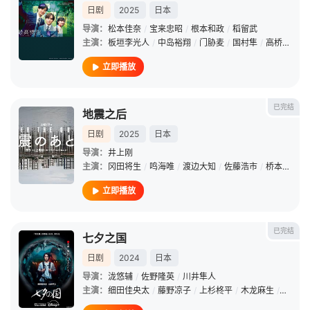
日剧
2025
日本
导演：
松本佳奈
/
宝来忠昭
/
根本和政
/
稻留武
主演：
板垣李光人
/
中岛裕翔
/
门胁麦
/
国村隼
/
高桥努
/
利
立即播放
已完结
地震之后
日剧
2025
日本
导演：
井上刚
主演：
冈田将生
/
鸣海唯
/
渡边大知
/
佐藤浩市
/
桥本爱
/
唐
立即播放
已完结
七夕之国
日剧
2024
日本
导演：
泷悠辅
/
佐野隆英
/
川井隼人
主演：
细田佳央太
/
藤野凉子
/
上杉柊平
/
木龙麻生
/
三上博