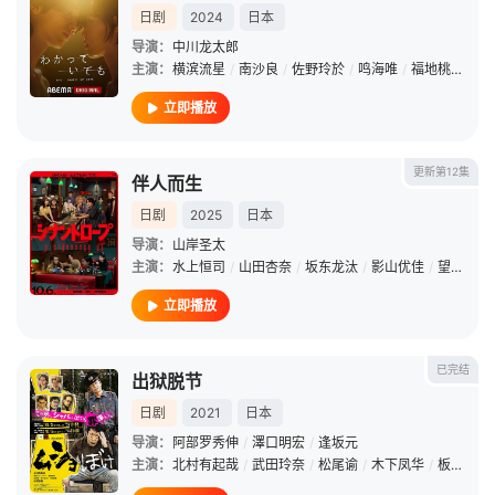
日剧
2024
日本
导演：
中川龙太郎
主演：
横滨流星
/
南沙良
/
佐野玲於
/
鸣海唯
/
福地桃子
/
浅
立即播放
更新第12集
伴人而生
日剧
2025
日本
导演：
山岸圣太
主演：
水上恒司
/
山田杏奈
/
坂东龙汰
/
影山优佳
/
望月步
/
立即播放
已完结
出狱脱节
日剧
2021
日本
导演：
阿部罗秀伸
/
澤口明宏
/
逢坂元
主演：
北村有起哉
/
武田玲奈
/
松尾谕
/
木下凤华
/
板尾创路