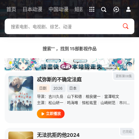
立即登录
首页
日本动漫
中国动漫
下载客户端
短剧
韩剧
日剧
动漫电
搜索"" ，找到
15
部影视作品
更新第08集
忒弥斯的不确定法庭
日剧
2026
日本
导演：
吉川久岳
/
山下和德
/
相良健一
/
富澤昭文
主演：
松山研一
/
鸣海唯
/
恒松祐里
/
山崎树范
/
市川实日子
立即播放
已完结
无法抗拒的他2024